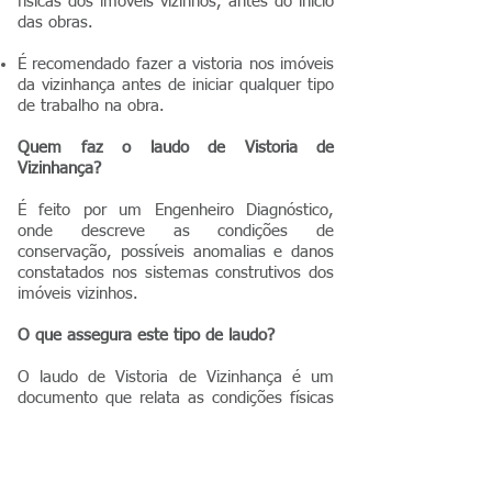
físicas dos imóveis vizinhos, antes do início
das obras.
É recomendado fazer a vistoria nos imóveis
da vizinhança antes de iniciar qualquer tipo
de trabalho na obra.
Quem faz o laudo de Vistoria de
Vizinhança?
É feito por um Engenheiro Diagnóstico,
onde descreve as condições de
conservação, possíveis anomalias e danos
constatados nos sistemas construtivos dos
imóveis vizinhos.
​O que assegura este tipo de laudo?
O laudo de Vistoria de Vizinhança é um
documento que relata as condições físicas
que encontra-se as edificações limítrofes a
futura obra.
O laudo de Vistoria de Vizinhança assegura